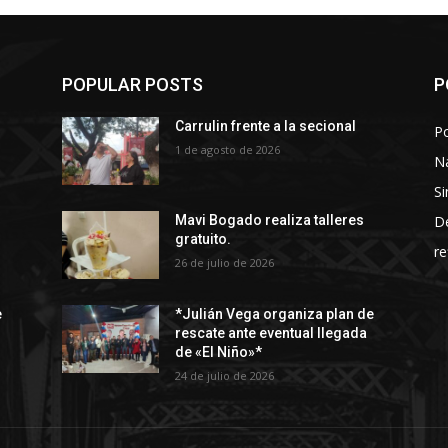
POPULAR POSTS
P
Carrulin frente a la secional
Po
1 de agosto de 2026
N
Si
D
Mavi Bogado realiza talleres
gratuito.
re
26 de julio de 2026
e
*Julián Vega organiza plan de
rescate ante eventual llegada
de «El Niño»*
24 de julio de 2026