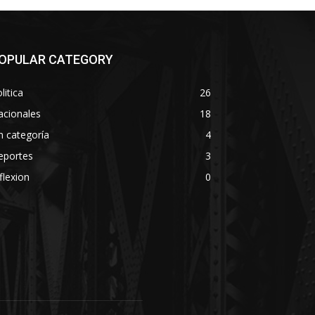
OPULAR CATEGORY
litica
26
acionales
18
n categoría
4
eportes
3
flexion
0