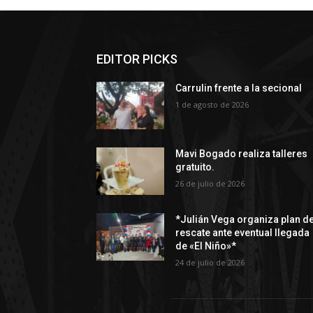
EDITOR PICKS
Carrulin frente a la secional
1 de agosto de 2026
Mavi Bogado realiza talleres
gratuito.
26 de julio de 2026
*Julián Vega organiza plan d
rescate ante eventual llegada
de «El Niño»*
24 de julio de 2026