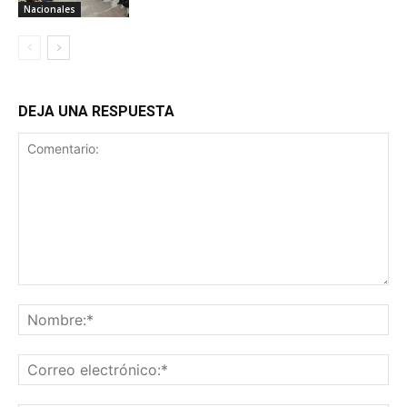
Nacionales
DEJA UNA RESPUESTA
Comentario:
No
Co
ele