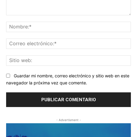
Comentario:
No
Co
ele
Sit
we
Guardar mi nombre, correo electrónico y sitio web en este
navegador la próxima vez que comente.
- Advertisment -